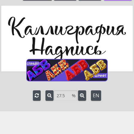
%
Поворот
°
3D вращение
Угол наклона оси
°
Поворот вокруг оси
°
EN
%
e
-
+
Шрифт:
BonjourMonAmiRUS