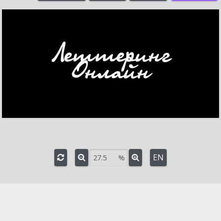
%
Поворот
°
3D вращение
Угол наклона оси
°
Поворот вокруг оси
°
EN
%
e
-
+
Шрифт:
OLGAC